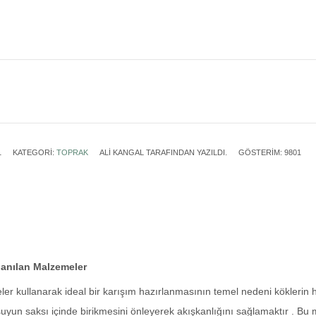
1
KATEGORI:
TOPRAK
ALI KANGAL
TARAFINDAN YAZILDI.
GÖSTERIM: 9801
lanılan Malzemeler
eler kullanarak ideal bir karışım hazırlanmasının temel nedeni köklerin 
suyun saksı içinde birikmesini önleyerek akışkanlığını sağlamaktır . Bu