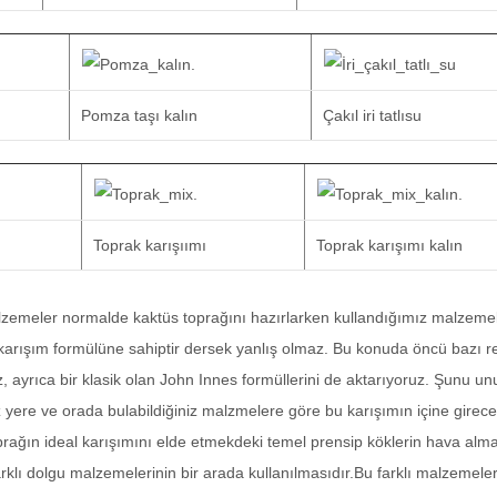
Pomza taşı kalın
Çakıl iri tatlısu
Toprak karışıımı
Toprak karışımı kalın
emeler normalde kaktüs toprağını hazırlarken kullandığımız malzemel
r karışım formülüne sahiptir dersek yanlış olmaz. Bu konuda öncü bazı re
z, ayrıca bir klasik olan John Innes formüllerini de aktarıyoruz. Şunu 
 yere ve orada bulabildiğiniz malzmelere göre bu karışımın içine girece
oprağın ideal karışımını elde etmekdeki temel prensip köklerin hava alm
farklı dolgu malzemelerinin bir arada kullanılmasıdır.Bu farklı malzemeler