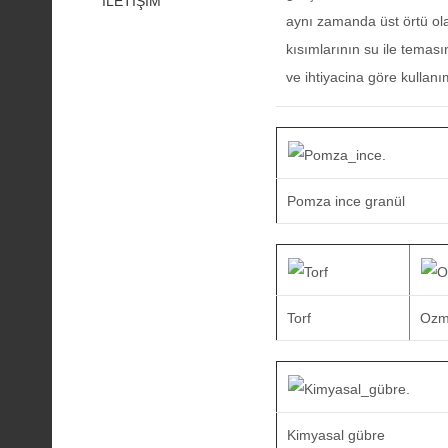
İLETİŞİM
M.Çetin Yalçın
aynı zamanda üst örtü ola
Gübre
Taner Angay
Süleyman Demir
kısımlarının su ile temas
Saksı Değişimi
Muzaffer Uçak
ve ihtiyacina göre kullanım
Veli Özmeriç
Zararlılar
Malzemeler
Ne zaman sulamalı?
Pomza ince granül
Torf
Ozm
Kimyasal gübre