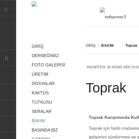
GİRİŞ
/
BAKIM
/
Toprak
GİRİŞ
DERNEĞİMİZ
Derneğimize üye olmak için
FOTO GALERİSİ
Detay
PAZARTESI, 06 NISAN 2009 19:0
ÜRETİM
Vejetatif / Aşı
Habitat
Toprak
DOSYALAR
Taksonomi
Generatif / Tohum
Çiçekler
KAKTÜS
Lithops
Aşı
TUTKUSU
Ayhan Olcay
Kaktüsler
Sınıflandırma
SERALAR
Kamelya Çiçekçilik
Kendin Yap
Ediz Hun
Sukkulent
Toprak Karışımında Kul
BAKIM
Hastalık
Güzelbahçe Çiçekçilik
Bakım
Güner / Turan Baykal
Toprak için farklı malzem
BASINDA BİZ
Toprak
Palmiye Merkezi
gelişimini sürdürmesi ve 