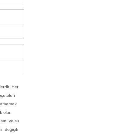
erdir. Her
çeteleri
unutmamak
k olan
asını ve su
in değişik